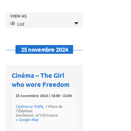
Recherche
Événements
Navigation
VIEW AS
Search
et
de
List
vues
navigation
Événement
de
vues
25 novembre 2024
Événements
Cinéma – The Girl
who wore Freedom
25 novembre 2024 | 18:00
-
22:00
Cinéma Le Trèfle
,
1 Place de
l'Éléphant
Dorlisheim
,
67120
France
+ Google Map