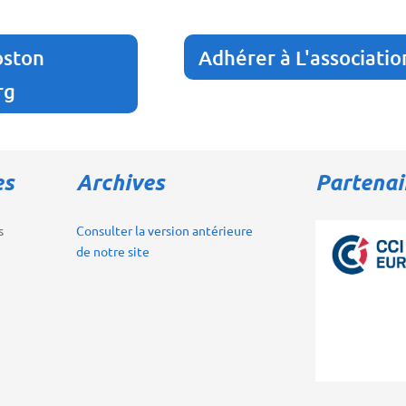
oston
Adhérer à L'associatio
rg
es
Archives
Partenai
s
Consulter la version antérieure
de notre site