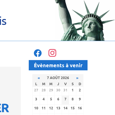
is
facebook
instagram
Évènements à venir
«
7 AOÛT 2026
»
L
M
M
J
V
S
D
27
28
29
30
31
1
2
3
4
5
6
7
8
9
ER
10
11
12
13
14
15
16