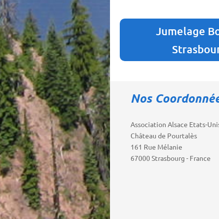
Jumelage B
Strasbou
Nos Coordonné
Association Alsace Etats-Uni
Château de Pourtalès
161 Rue Mélanie
67000 Strasbourg - France