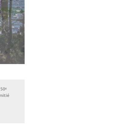
 50ᵉ
mitié