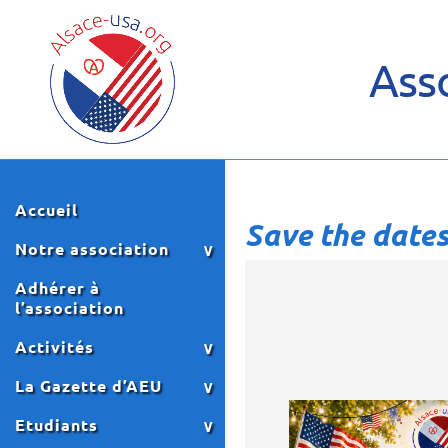
Asso
Accueil
Save the dates
Notre association
Adhérer à
l’association
Activités
La Gazette d’AEU
Etudiants