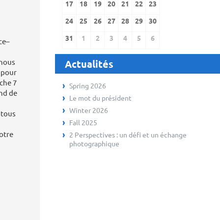
17
18
19
20
21
22
23
24
25
26
27
28
29
30
31
1
2
3
4
5
6
ce–
 nous
Actualités
 pour
nche 7
Spring 2026
and de
Le mot du président
Winter 2026
 tous
Fall 2025
otre
2 Perspectives : un défi et un échange
photographique