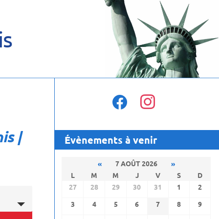
is
facebook
instagram
is |
Évènements à venir
«
7 AOÛT 2026
»
L
M
M
J
V
S
D
27
28
29
30
31
1
2
3
4
5
6
7
8
9