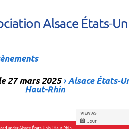
ciation Alsace États-Un
vènements
le 27 mars 2025
› Alsace États-Un
Haut-Rhin
Recherche
Événements
Navigation
VIEW AS
Search
et
de
Jour
vues
navigation
ed under Alsace États-Unis | Haut-Rhin