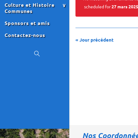
Culture et Histoire
scheduled for
27 mars 202
Communes
Sponsors et amis
Contactez-nous
«
Jour précédent
Nos Coordonné