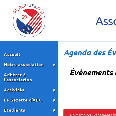
Asso
Agenda des É
Accueil
Notre association
Événements 
Adhérer à
l’association
Activités
La Gazette d’AEU
Etudiants
No matching Événements list