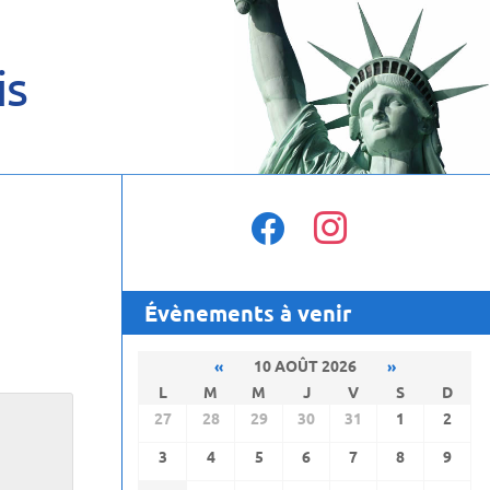
is
facebook
instagram
Évènements à venir
«
10 AOÛT 2026
»
L
M
M
J
V
S
D
27
28
29
30
31
1
2
3
4
5
6
7
8
9