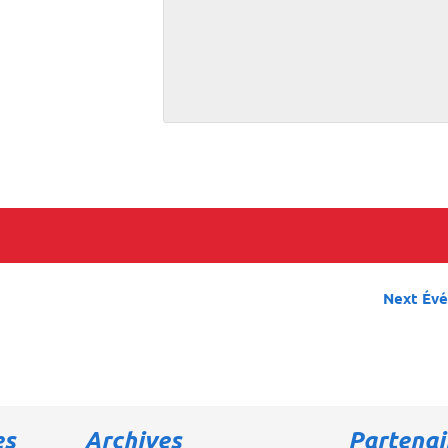
Next Év
es
Archives
Partenai