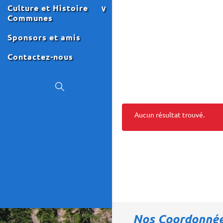
Culture et Histoire
Communes
Sponsors et amis
Contactez-nous
Aucun résultat trouvé.
Événements
Événements
List
List
Navigation
Navigation
Nos Coordonné