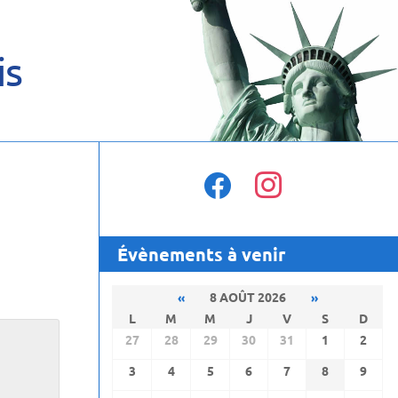
is
facebook
instagram
Évènements à venir
«
8 AOÛT 2026
»
L
M
M
J
V
S
D
27
28
29
30
31
1
2
3
4
5
6
7
8
9