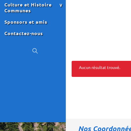
Culture et Histoire
Communes
Sponsors et amis
Contactez-nous
Aucun résultat trouvé.
Événements
Événements
List
List
Navigation
Navigation
Nos Coordonné