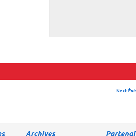
Next Év
es
Archives
Partenai