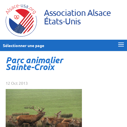
Association Alsace
États-Unis
Sélectionner une page
Parc animalier
Sainte-Croix
12 Oct 2013