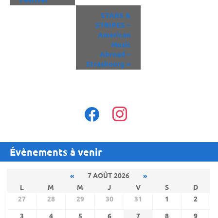
STARS &
STRIPES –
American
Music
Abroad –
Strasbourg
»
facebook
instagram
Évènements à venir
«
7 AOÛT 2026
»
L
M
M
J
V
S
D
27
28
29
30
31
1
2
3
4
5
6
7
8
9