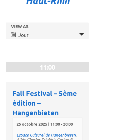
Haut-Rhin
Recherche
Événements
Navigation
VIEW AS
Search
et
de
Jour
vues
navigation
Événement
de
vues
Événements
11:00
Fall Festival – 5ème
édition –
Hangenbieten
25 octobre 2025 | 11:00
-
20:00
Espace Culturel de Hangenbieten
,
Allée Charles Frédéric Gerhardt