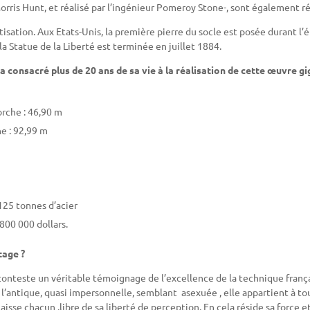
orris Hunt, et réalisé par l’ingénieur Pomeroy Stone-, sont également ré
isation. Aux Etats-Unis, la première pierre du socle est posée durant l’é
la Statue de la Liberté est terminée en juillet 1884.
 consacré plus de 20 ans de sa vie à la réalisation de cette œuvre g
orche : 46,90 m
he : 92,99 m
 125 tonnes d’acier
 800 000 dollars.
age ?
conteste un véritable témoignage de l’excellence de la technique franç
’antique, quasi impersonnelle, semblant asexuée , elle appartient à tou
laisse chacun ,libre de sa liberté de perception. En cela réside sa force e