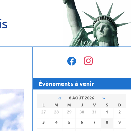
is
facebook
instagram
Évènements à venir
«
8 AOÛT 2026
»
L
M
M
J
V
S
D
27
28
29
30
31
1
2
3
4
5
6
7
8
9