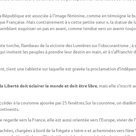
 la République est associée à l’image féminine, comme en témoigne le b
e Française. Mais contrairement à « cette petite sœur », la statue de l
emblant esquisser un pas en avant, comme tendue vers un avenir toujo
te torche, flambeau de la victoire des Lumières sur l’obscurantisme ; à 
ui invitent les peuples à prendre leur destin en main, et à s’affranchir 
nt, tient une tablette sur laquelle est gravée la proclamation d’indépe
la Liberté doit éclairer le monde et doit être libre
, mais elle s’inscrit 
accéder à la couronne ajourée par 25 fenêtres.Sur la couronne, un diadèm
continents.
atue regarde vers la France, elle est aussi orientée vers l’Europe, vivier de 
achées, chargées à bord de la frégate « Isère » et acheminées vers New 