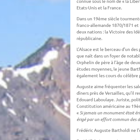
connue sous le nom de « la Liber
Etats-Unis et la France.
Dans un 19ème siècle tourmenté 
franco-allemande 1870/1871 et
deux nations : la Victoire des
républicaine.
L’Alsace est le berceau d’un des
que naît dans un foyer de notab
Orphelin de père à l’âge de deux a
études moyennes, le jeune Bartho
également les cours du célèbre 
Auguste aime fréquenter les salon
dîners près de Versailles, qu’il 
Edouard Laboulaye. Juriste, poli
Constitution américaine au 19ème
«
Si jamais un monument était éri
érigé par un effort commun des 
Frédéric Auguste Bartholdi ne l’