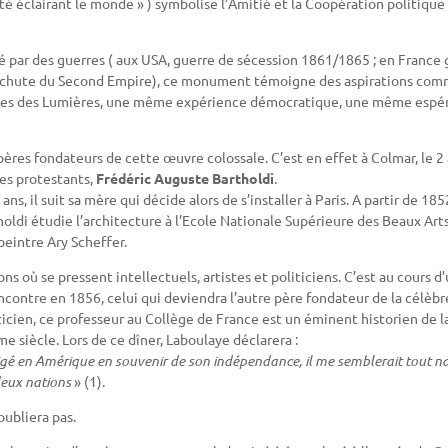
té éclairant le monde » ) symbolise l’Amitié et la Coopération politique
par des guerres ( aux USA, guerre de sécession 1861/1865 ; en France 
 chute du Second Empire), ce monument témoigne des aspirations co
 Idées des Lumières, une même expérience démocratique, une même espé
 pères fondateurs de cette œuvre colossale. C’est en effet à Colmar, le 2
les protestants,
Frédéric Auguste Bartholdi
.
ns, il suit sa mère qui décide alors de s’installer à Paris. A partir de 185
ldi étudie l’architecture à l’Ecole Nationale Supérieure des Beaux Arts.
peintre Ary Scheffer.
s où se pressent intellectuels, artistes et politiciens. C’est au cours d
rencontre en 1856, celui qui deviendra l’autre père fondateur de la célèbr
ticien, ce professeur au Collège de France est un éminent historien de l
 siècle. Lors de ce dîner, Laboulaye déclarera :
gé en Amérique en souvenir de son indépendance, il me semblerait tout nat
deux nations
» (1).
oubliera pas.