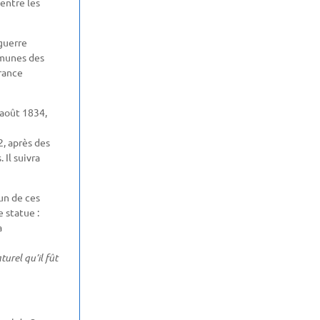
 entre les
guerre
mmunes des
rance
 août 1834,
2, après des
 Il suivra
’un de ces
e statue :
a
urel qu’il fût