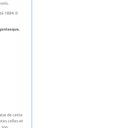
unis.
té 1884. Il
igantesque.
aise de cette
tes celles et
t son