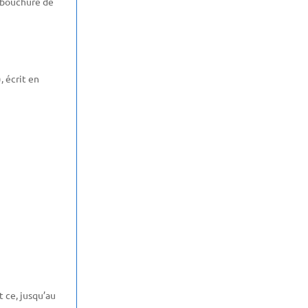
embouchure de
, écrit en
t ce, jusqu’au