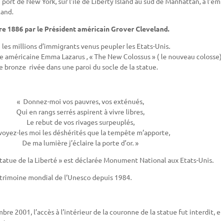
u port de New York, sur l’île de Liberty Island au sud de Manhattan, à l’
land.
bre 1886 par le Président américain Grover Cleveland.
e les millions d’immigrants venus peupler les Etats-Unis.
e américaine Emma Lazarus , « The New Colossus » ( le nouveau colosse)
e bronze rivée dans une paroi du socle de la statue.
« Donnez-moi vos pauvres, vos exténués,
Qui en rangs serrés aspirent à vivre libres,
Le rebut de vos rivages surpeuplés,
voyez-les moi les déshérités que la tempête m’apporte,
De ma lumière j’éclaire la porte d’or. »
statue de la Liberté » est déclarée Monument National aux Etats-Unis.
 patrimoine mondial de l’Unesco depuis 1984.
re 2001, l’accès à l’intérieur de la couronne de la statue fut interdit, e