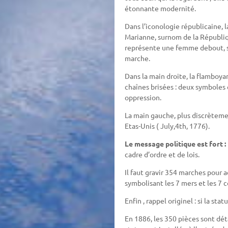
étonnante modernité.
Dans l’iconologie républicaine,
Marianne, surnom de la Républiqu
représente une femme debout, s
marche.
Dans la main droite, la flamboyan
chaînes brisées : deux symboles q
oppression.
La main gauche, plus discrèteme
Etas-Unis ( July,4th, 1776).
Le message politique est fort : 
cadre d’ordre et de lois.
Il faut gravir 354 marches pour 
symbolisant les 7 mers et les 7 
Enfin , rappel originel : si la st
En 1886, les 350 pièces sont dét