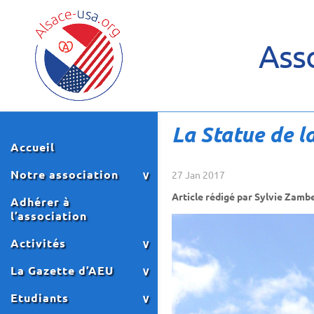
Asso
La Statue de l
Accueil
Notre association
27 Jan 2017
Article rédigé par Sylvie Zambe
Adhérer à
l’association
Activités
La Gazette d’AEU
Etudiants