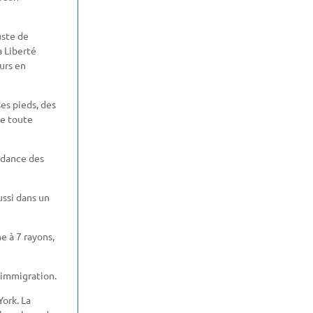
uste de
a Liberté
urs en
ses pieds, des
de toute
ndance des
aussi dans un
e à 7 rayons,
l’immigration.
York. La