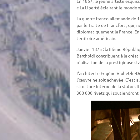
En 1867, le jeune artiste esquis
« La Liberté éclairant le monde 
La guerre franco-allemande de 1
par le Traité de Francfort , qui,
diplomatiquement la France. En 
territoire américain.
Janvier 1875 : la IIIème Républ
Bartholdi contribuent à la créati
réalisation de la prestigieuse st
L’architecte Eugène Viollet-le-Du
l’œuvre ne soit achevée. C’est al
structure interne de la statue. 
300 000 rivets qui soutiendront 