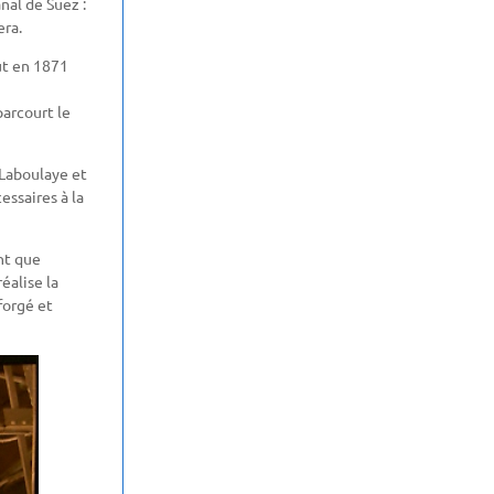
nal de Suez :
era.
ut en 1871
parcourt le
 Laboulaye et
essaires à la
ant que
éalise la
forgé et