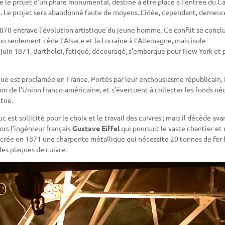
se le projet d’un phare monumental, destiné à être placé à l’entrée du Ca
». Le projet sera abandonné faute de moyens. L’idée, cependant, demeur
870 entrave l’évolution artistique du jeune homme. Ce conflit se concl
 non seulement cède l’Alsace et la Lorraine à l’Allemagne, mais isole
juin 1871, Bartholdi, fatigué, découragé, s’embarque pour New York et 
ique est proclamée en France. Portés par leur enthousiasme républicain,
on de l’Union franco-américaine, et s’évertuent à collecter les fonds néc
atue.
c est sollicité pour le choix et le travail des cuivres ; mais il décède av
ors l’ingénieur français
Gustave Eiffel
qui poursuit le vaste chantier et r
Il crée en 1871 une charpente métallique qui nécessite 20 tonnes de fer 
les plaques de cuivre.