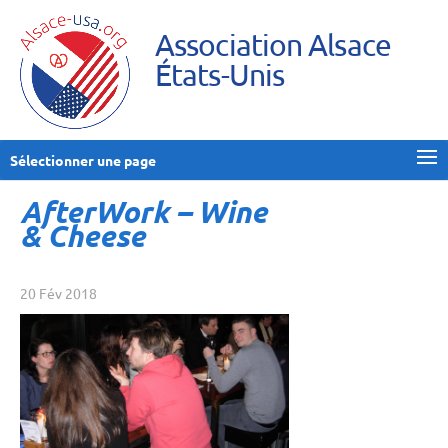
Association Alsace
États-Unis
Sélectionner une page
AfterWork – Wine
& Cheese
20 Fév 2018