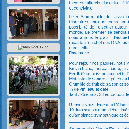
thèmes culturels et d’actualité
et conviviale
Le « Stammtable de l’associat
trimestres, toujours dans un l
possibilité de discuter autour
monde. Le premier se tiendra 
nous aurons le plaisir d’accuei
rédacteur en chef des DNA, autou
aurait fallu
l'inventer ».
Pour réjouir nos papilles, nou
Kir vin blanc, muscat, bière, jus 
Feuilleté de poisson aux petits
Matelote de sandre et pâtes au 
Crumble de fruit de saison et so
¼ de vin, eau et café
Tarif : 25 euros, 28 euros pour
Rendez-vous donc à « L’Alsace
19 heures
pour un débat inté
qu’ambiance sympathique et écha
__________________________
Stammtable : Alsace Etats-Unis