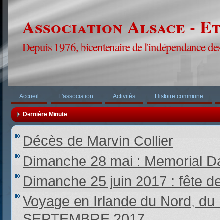
Association Alsace - E
Depuis 1976, bicentenaire de l'indépendance des
Accueil
L'association
Activités
Histoire commune
Dernière Minute
Décès de Marvin Collier
Dimanche 28 mai : Memorial Da
Dimanche 25 juin 2017 : fête d
Voyage en Irlande du Nord,
SEPTEMBRE 2017.