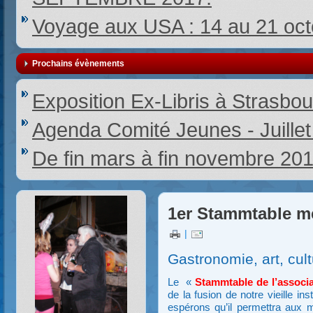
Voyage aux USA : 14 au 21 oc
Prochains évènements
Exposition Ex-Libris à Strasbou
Agenda Comité Jeunes - Juille
De fin mars à fin novembre 20
1er Stammtable me
|
Gastronomie, art, cultu
Le «
Stammtable de l’associa
de la fusion de notre vieille i
espérons qu’il permettra aux 