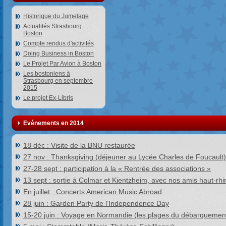
Historique du Jumelage
Actualités Strasbourg
Boston
Compte rendus d'activités
Doing Business in Boston
Le Projet Par Avion à Boston
Les bostoniens à
Strasbourg en septembre
2015
Le projet Ex-Libris
Evénements en 2014
18 déc : Visite de la BNU restaurée
27 nov : Thanksgiving (déjeuner au Lycée Charles de Foucault)
27-28 sept : participation à la « Rentrée des associations »
13 sept : sortie à Colmar et Kientzheim, avec nos amis haut-rhi
En juillet : Concerts American Music Abroad
28 juin : Garden Party de l’Independence Day
15-20 juin : Voyage en Normandie (les plages du débarquemen