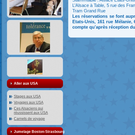
L’Alsace à Table, 5 rue des Fr
Tram Grand Rue
Les réservations se font aup
Etats-Unis, 161 rue Mélanie, 
compte qu’après réception d
Aller aux USA
Stages aux USA
Voyages aux USA
Ces Alsaciens qui
réussissent aux USA
Carnets de voyage
Jumelage Boston-Strasbourg