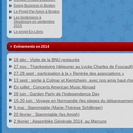
Doing Business in Boston
Le Projet Par Avion à Boston
Les bostoniens à
Strasbourg en septembre
2015
Le projet Ex-Libris
Evénements en 2014
18 déc : Visite de la BNU restaurée
27 nov : Thanksgiving (déjeuner au Lycée Charles de Foucault)
27-28 sept : participation à la « Rentrée des associations »
13 sept : sortie à Colmar et Kientzheim, avec nos amis haut-rhi
En juillet : Concerts American Music Abroad
28 juin : Garden Party de l’Independence Day
15-20 juin : Voyage en Normandie (les plages du débarquemen
5 mai : Stammtable (Marie-Thérèse Schillinger)
20 février : Stammtable (les Amish)
2 février : Assemblée Générale 2014, au Mercure