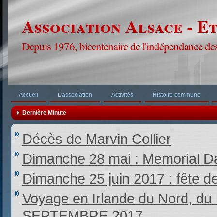
Association Alsace - E
Depuis 1976, bicentenaire de l'indépendance des
Accueil
L'association
Activités
Histoire commune
Dernière Minute
Décès de Marvin Collier
Dimanche 28 mai : Memorial Da
Dimanche 25 juin 2017 : fête d
Voyage en Irlande du Nord,
SEPTEMBRE 2017.