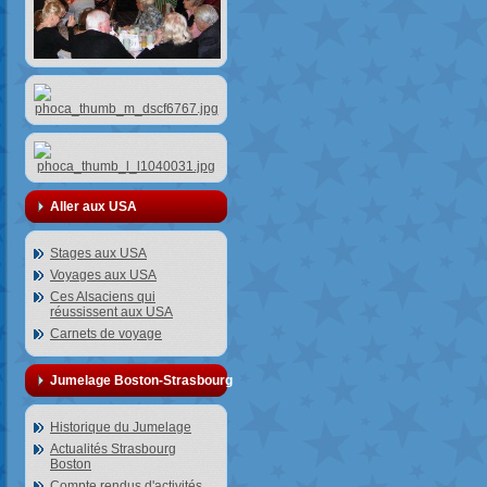
Aller aux USA
Stages aux USA
Voyages aux USA
Ces Alsaciens qui
réussissent aux USA
Carnets de voyage
Jumelage Boston-Strasbourg
Historique du Jumelage
Actualités Strasbourg
Boston
Compte rendus d'activités