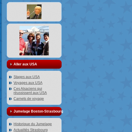
Aller aux USA
Stages aux USA
Voyages aux USA
Ces Alsaciens qui
réussissent aux USA
Carnets de voyage
Jumelage Boston-Strasbourg
Historique du Jumelage
Actualités Strasbourg