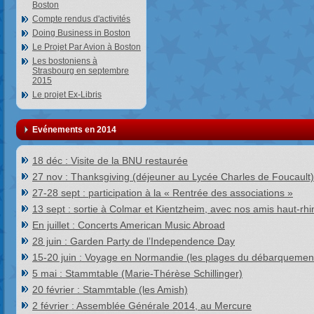
Boston
Compte rendus d'activités
Doing Business in Boston
Le Projet Par Avion à Boston
Les bostoniens à
Strasbourg en septembre
2015
Le projet Ex-Libris
Evénements en 2014
18 déc : Visite de la BNU restaurée
27 nov : Thanksgiving (déjeuner au Lycée Charles de Foucault)
27-28 sept : participation à la « Rentrée des associations »
13 sept : sortie à Colmar et Kientzheim, avec nos amis haut-rhi
En juillet : Concerts American Music Abroad
28 juin : Garden Party de l’Independence Day
15-20 juin : Voyage en Normandie (les plages du débarquemen
5 mai : Stammtable (Marie-Thérèse Schillinger)
20 février : Stammtable (les Amish)
2 février : Assemblée Générale 2014, au Mercure