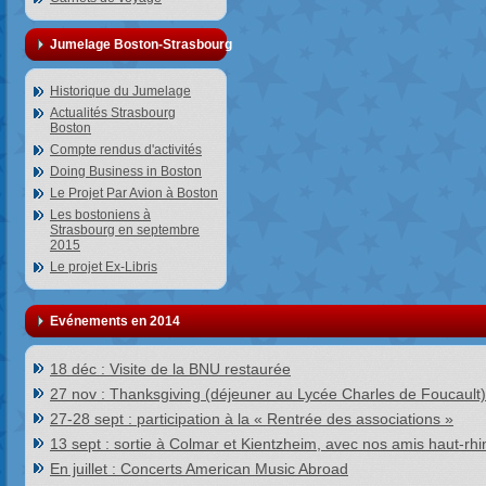
Jumelage Boston-Strasbourg
Historique du Jumelage
Actualités Strasbourg
Boston
Compte rendus d'activités
Doing Business in Boston
Le Projet Par Avion à Boston
Les bostoniens à
Strasbourg en septembre
2015
Le projet Ex-Libris
Evénements en 2014
18 déc : Visite de la BNU restaurée
27 nov : Thanksgiving (déjeuner au Lycée Charles de Foucault)
27-28 sept : participation à la « Rentrée des associations »
13 sept : sortie à Colmar et Kientzheim, avec nos amis haut-rhi
En juillet : Concerts American Music Abroad