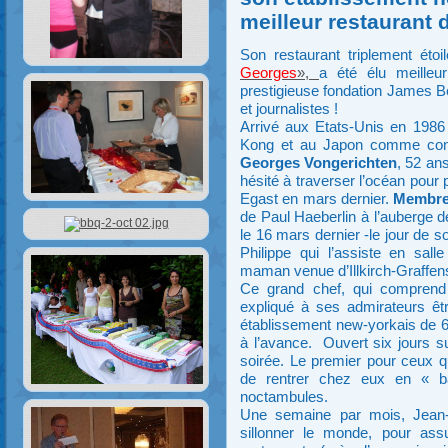
meilleur restaurant 
Son restaurant triplement ét
Georges
»,
a été élu meilleu
prestigieuse fondation James Be
et journalistes !
Arrivé aux Etats-Unis en 1986
Kong et au Japon comme consu
Georges Vongerichten
, 52 ans
hésité à traverser l’océan pour 
Egast en mars dernier.
Membre 
de Paul Haeberlin à l’auberge d
le 16 mars dernier -le jour de s
Philippe qui l’assiste en sal
maman venue d’Illkirch-Graffens
Ce grand chef, qui comprend 
expliqué à ses admirateurs êt
établissement new-yorkais de 60
à l’avance. Ouvert six jours su
soirée. Le premier pour ceux qu
de rentrer chez eux en « ba
noctambules.
Une semaine par mois, Jean-G
sillonner le monde, pour assu