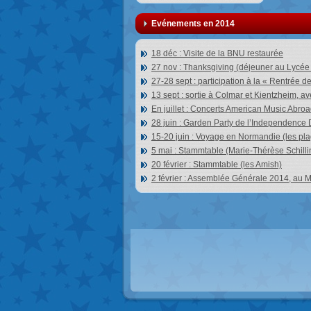
Evénements en 2014
18 déc : Visite de la BNU restaurée
27 nov : Thanksgiving (déjeuner au Lycée
27-28 sept : participation à la « Rentrée d
13 sept : sortie à Colmar et Kientzheim, a
En juillet : Concerts American Music Abro
28 juin : Garden Party de l’Independence
15-20 juin : Voyage en Normandie (les p
5 mai : Stammtable (Marie-Thérèse Schilli
20 février : Stammtable (les Amish)
2 février : Assemblée Générale 2014, au 