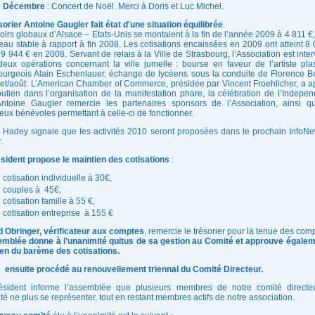
Décembre
: Concert de Noël. Merci à Doris et Luc Michel.
sorier Antoine Gaugler fait état d'une situation équilibrée
.
oirs globaux d’Alsace – Etats-Unis se montaient à la fin de l’année 2009 à 4 811 €, 
eau stable à rapport à fin 2008. Les cotisations encaissées en 2009 ont atteint 8 
 9 944 € en 2008. Servant de relais à la Ville de Strasbourg, l’Association est inte
eux opérations concernant la ville jumelle : bourse en faveur de l’artiste plas
ourgeois Alain Eschenlauer, échange de lycéens sous la conduite de Florence B
llet/août. L’American Chamber of Commerce, présidée par Vincent Froehlicher, a a
utien dans l’organisation de la manifestation phare, la célébration de l’Indepe
ntoine Gaugler remercie les partenaires sponsors de l’Association, ainsi q
ux bénévoles permettant à celle-ci de fonctionner.
t Hadey signale que les activités 2010 seront proposées dans le prochain InfoN
.
sident propose le maintien des cotisations
:
cotisation individuelle à 30€,
couples à 45€,
cotisation famille à 55 €,
cotisation entreprise à 155 €
 Obringer, vérificateur aux comptes
, remercie le trésorier pour la tenue des com
mblée donne à l’unanimité quitus de sa gestion au Comité et approuve égalem
en du barème des cotisations.
té ensuite procédé au renouvellement triennal du Comité Directeur.
ésident informe l’assemblée que plusieurs membres de notre comité directe
té ne plus se représenter, tout en restant membres actifs de notre association.