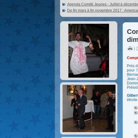
Agenda Comité Jeunes - Juillet à décemb
De fin mars à fin novembre 2017 : Americ
Com
dim
|
Compt
Près d
pour l
Bernar
Jean-J
Domini
Présid
Gilber
étroit