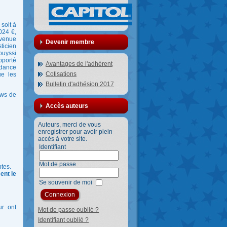
soit à
024 €,
rvenue
Devenir membre
ticien
ouyssi
pporté
Avantages de l'adhérent
ndance
Cotisations
ue les
Bulletin d'adhésion 2017
ews de
Accès auteurs
Auteurs, merci de vous
enregistrer pour avoir plein
accès à votre site.
Identifiant
Mot de passe
ptes.
ent le
Se souvenir de moi
ur ont
Mot de passe oublié ?
Identifiant oublié ?