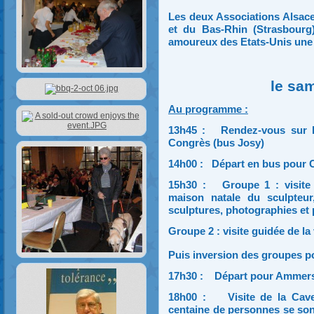
Les deux Associations Alsace
et du Bas-Rhin (Strasbourg
amoureux des Etats-Unis une s
le sa
Au programme :
13h45 : Rendez-vous sur le
Congrès (bus Josy)
14h00 : Départ en bus pour 
15h30 : Groupe 1 : visite 
maison natale du sculpteur
sculptures, photographies et 
Groupe 2 : visite guidée de la
Puis inversion des groupes po
17h30 : Départ pour Ammer
18h00 : Visite de la Cave d
centaine de personnes se son