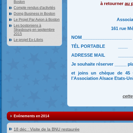
Boston
à retourner
au p
Compte rendus d'activités
Doing Business in Boston
Associa
Le Projet Par Avion à Boston
Les bostoniens à
161 rue Mé
Strasbourg en septembre
2015
NOM_____________________
Le projet Ex-Libris
TÉL PORTABLE ____ _
ADRESSE MAIL _________
Je souhaite réserver _____ pl
et joins un chèque de 45 €
l’Association Alsace Etats-Un
cett
Evénements en 2014
18 déc : Visite de la BNU restaurée