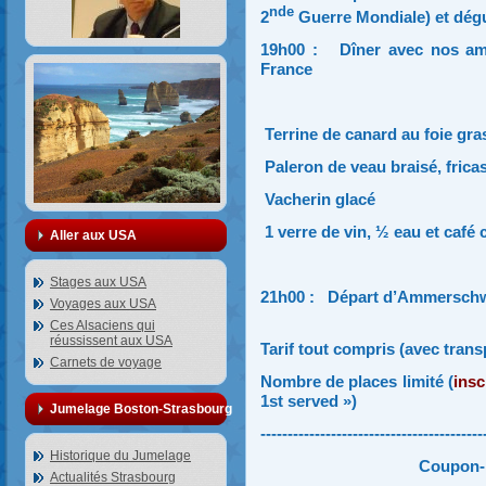
nde
2
Guerre Mondiale)
et dég
19h00 : Dîner avec nos ami
France
Terrine de canard au foie gra
Paleron de veau braisé, fric
Vacherin glacé
1 verre de vin, ½ eau et café
Aller aux USA
Stages aux USA
21h00 : Départ d’Ammerschwi
Voyages aux USA
Ces Alsaciens qui
réussissent aux USA
Tarif tout compris (avec transp
Carnets de voyage
Nombre de places limité (
insc
1st served »)
Jumelage Boston-Strasbourg
-----------------------------------------
Historique du Jumelage
Coupon-r
Actualités Strasbourg