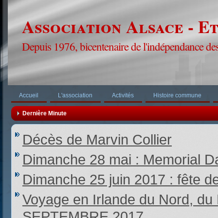
Association Alsace - E
Depuis 1976, bicentenaire de l'indépendance des
Accueil
L'association
Activités
Histoire commune
Dernière Minute
Décès de Marvin Collier
Dimanche 28 mai : Memorial Da
Dimanche 25 juin 2017 : fête d
Voyage en Irlande du Nord,
SEPTEMBRE 2017.