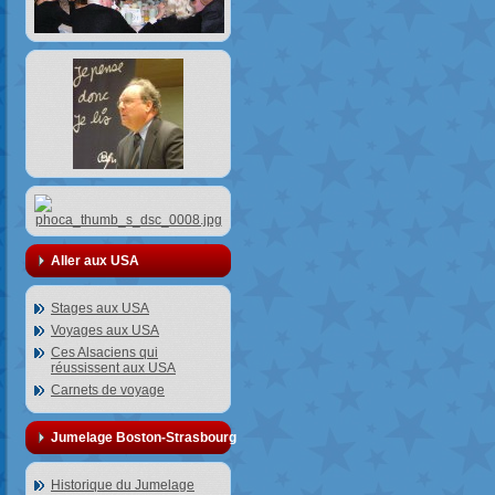
Aller aux USA
Stages aux USA
Voyages aux USA
Ces Alsaciens qui
réussissent aux USA
Carnets de voyage
Jumelage Boston-Strasbourg
Historique du Jumelage