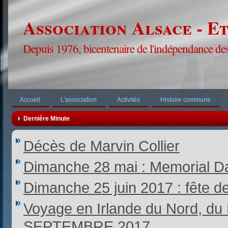
Association Alsace - E
Depuis 1976, bicentenaire de l'indépendance des
Accueil
L'association
Activités
Histoire commune
Dernière Minute
Décès de Marvin Collier
Dimanche 28 mai : Memorial Da
Dimanche 25 juin 2017 : fête d
Voyage en Irlande du Nord,
SEPTEMBRE 2017.