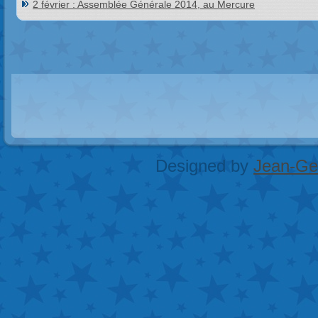
2 février : Assemblée Générale 2014, au Mercure
Designed by
Jean-Geo