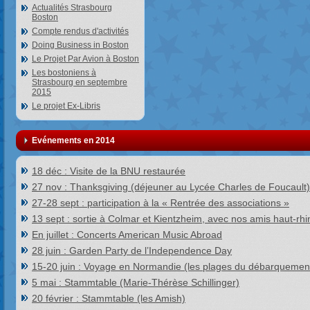
Actualités Strasbourg
Boston
Compte rendus d'activités
Doing Business in Boston
Le Projet Par Avion à Boston
Les bostoniens à
Strasbourg en septembre
2015
Le projet Ex-Libris
Evénements en 2014
18 déc : Visite de la BNU restaurée
27 nov : Thanksgiving (déjeuner au Lycée Charles de Foucault)
27-28 sept : participation à la « Rentrée des associations »
13 sept : sortie à Colmar et Kientzheim, avec nos amis haut-rhi
En juillet : Concerts American Music Abroad
28 juin : Garden Party de l’Independence Day
15-20 juin : Voyage en Normandie (les plages du débarquemen
5 mai : Stammtable (Marie-Thérèse Schillinger)
20 février : Stammtable (les Amish)