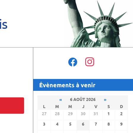
is
facebook
instagram
Évènements à venir
«
6 AOÛT 2026
»
L
M
M
J
V
S
D
27
28
29
30
31
1
2
3
4
5
6
7
8
9