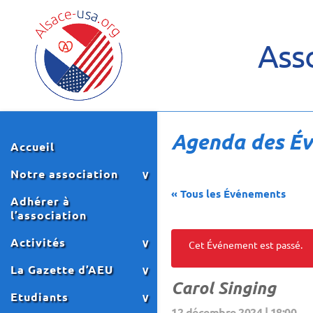
Asso
Agenda des É
Accueil
Notre association
« Tous les Événements
Adhérer à
l’association
Activités
Cet Événement est passé.
La Gazette d’AEU
Carol Singing
Etudiants
12 décembre 2024 | 18:00