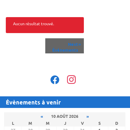
Aucun résultat trouvé.
Événements
Next
»
List
Événements
Navigation
facebook
instagram
Évènements à venir
«
10 AOÛT 2026
»
L
M
M
J
V
S
D
27
28
29
30
31
1
2