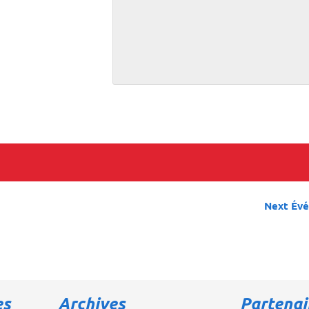
Next Év
es
Archives
Partenai