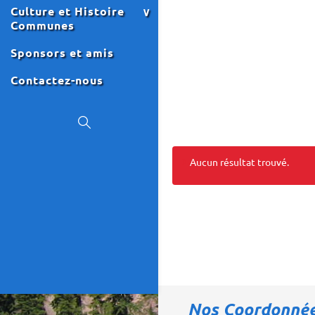
Culture et Histoire
Communes
Sponsors et amis
Contactez-nous
Aucun résultat trouvé.
Événements
Événements
List
List
Navigation
Navigation
Nos Coordonné