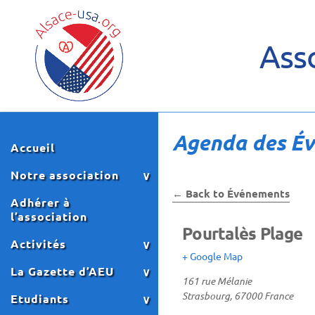
Asso
Agenda des É
Accueil
Notre association
← Back to Événements
Adhérer à
l’association
Pourtalès Plage
Activités
+ Google Map
La Gazette d’AEU
161 rue Mélanie
Strasbourg
,
67000
France
Etudiants