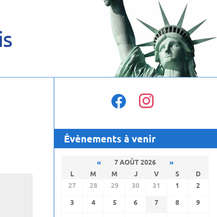
is
facebook
instagram
Évènements à venir
«
7 AOÛT 2026
»
L
M
M
J
V
S
D
27
28
29
30
31
1
2
3
4
5
6
7
8
9