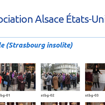
ciation Alsace États-Un
le (Strasbourg insolite)
tbg-01
stbg-02
stbg-03