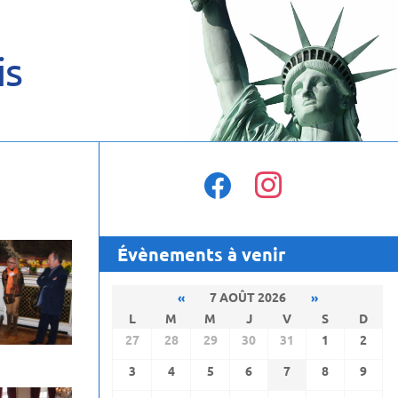
is
facebook
instagram
Évènements à venir
«
7 AOÛT 2026
»
L
M
M
J
V
S
D
27
28
29
30
31
1
2
3
4
5
6
7
8
9