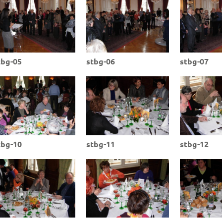
tbg-05
stbg-06
stbg-07
tbg-10
stbg-11
stbg-12