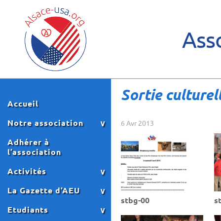
Asso
Sortie culturel
Accueil
Notre association
6 Avr 2013
Adhérer à
l’association
Activités
La Gazette d’AEU
stbg-00
s
Etudiants