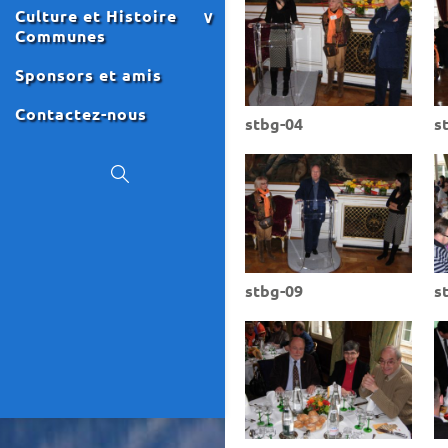
Culture et Histoire
Communes
Sponsors et amis
Contactez-nous
stbg-04
s
stbg-09
s