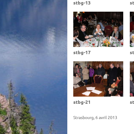
stbg-13
s
stbg-17
s
stbg-21
s
Strasbourg, 6 avril 2013