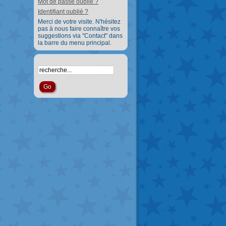
Mot de passe oublié ?
Identifiant oublié ?
Merci de votre visite. N'hésitez
pas à nous faire connaître vos
suggestions via "Contact" dans
la barre du menu principal.