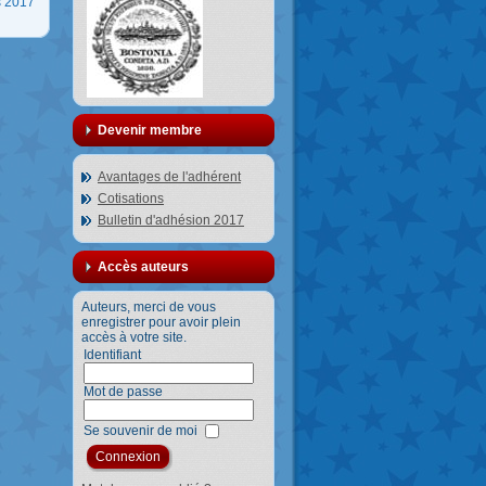
s 2017
Devenir membre
Avantages de l'adhérent
Cotisations
Bulletin d'adhésion 2017
Accès auteurs
Auteurs, merci de vous
enregistrer pour avoir plein
accès à votre site.
Identifiant
Mot de passe
Se souvenir de moi