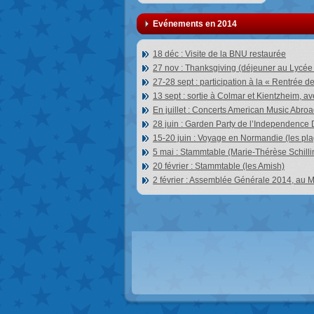
Evénements en 2014
18 déc : Visite de la BNU restaurée
27 nov : Thanksgiving (déjeuner au Lycée
27-28 sept : participation à la « Rentrée d
13 sept : sortie à Colmar et Kientzheim, a
En juillet : Concerts American Music Abro
28 juin : Garden Party de l’Independence
15-20 juin : Voyage en Normandie (les p
5 mai : Stammtable (Marie-Thérèse Schilli
20 février : Stammtable (les Amish)
2 février : Assemblée Générale 2014, au 