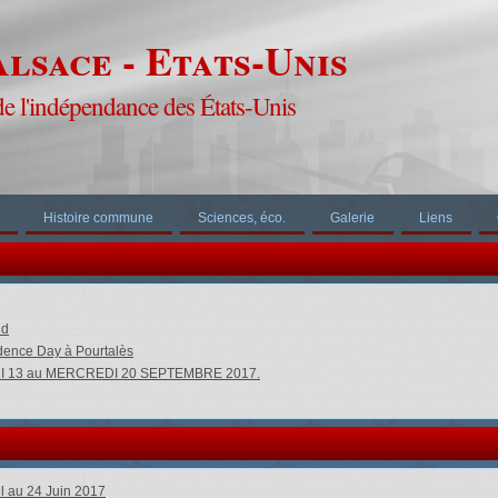
lsace - Etats-Unis
de l'indépendance des États-Unis
Histoire commune
Sciences, éco.
Galerie
Liens
ld
ndence Day à Pourtalès
EDI 13 au MERCREDI 20 SEPTEMBRE 2017.
il au 24 Juin 2017