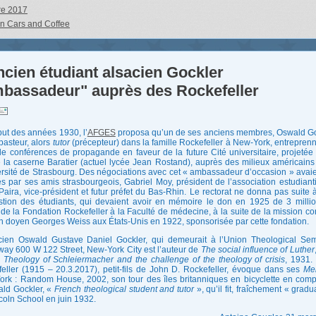
re 2017
an Cars and Coffee
ncien étudiant alsacien Gockler
bassadeur" auprès des Rockefeller
ut des années 1930, l’
AFGES
proposa qu’un de ses anciens membres, Oswald Go
pasteur, alors
tutor
(précepteur) dans la famille Rockefeller à New-York, entrepren
de conférences de propagande en faveur de la future Cité universitaire, projetée 
e la caserne Baratier (actuel lycée Jean Rostand), auprès des milieux américains 
ersité de Strasbourg. Des négociations avec cet « ambassadeur d’occasion » avaie
 par ses amis strasbourgeois, Gabriel Moy, président de l’association estudianti
aira, vice-président et futur préfet du Bas-Rhin. Le rectorat ne donna pas suite à
tion des étudiants, qui devaient avoir en mémoire le don en 1925 de 3 milli
 de la Fondation Rockefeller à la Faculté de médecine, à la suite de la mission co
n doyen Georges Weiss aux États-Unis en 1922, sponsorisée par cette fondation.
cien Oswald Gustave Daniel Gockler, qui demeurait à l’Union Theological Sem
ay 600 W 122 Street, New-York City est l’auteur de
The social influence of Luther
 Theology of Schleiermacher and the challenge of the theology of crisis
, 1931.
eller (1915 – 20.3.2017), petit-fils de John D. Rockefeller, évoque dans ses
Me
rk : Random House, 2002, son tour des îles britanniques en bicyclette en com
ld Gockler, «
French theological student and tutor
», qu’il fit, fraîchement « grad
coln School en juin 1932.