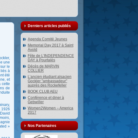
Derniers articles publiés
Agenda Comité Jeunes
Memorial Day 2017 à Saint
Avold
Fête de L'INDEPENDENCE
ckler,
DAY à Pourtalès
ne une
Décès de MARVIN
sur le
COLLIER
liés à
nt été
L’ancien étudiant alsacien
ne, et
Gockler "ambassadeur"
 cette
auprès des Rockefeller
ons de
BOOK CLUB AEU
nduite
Conférence et diner à
Gebwiller
inary,
Women2Women – America
, 1926
2017
 David
moirs
,
pagnie
Nos Partenaires
uated »