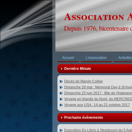
Association A
Depuis 1976, bicentenaire 
Accueil
L'association
Activités
Dernière Minute
Décès de Marvin Collier
Dimanche 28 mai : Memorial Day à St Avo
Dimanche 25 juin 2017 : fête de l'Indepe
Voyage en Irlande du Nord, du MERCR
Voyage aux USA : 14 au 21 octobre 2017
Prochains évènements
Exposition Ex-Libris à Strasbourg du 5 Avr