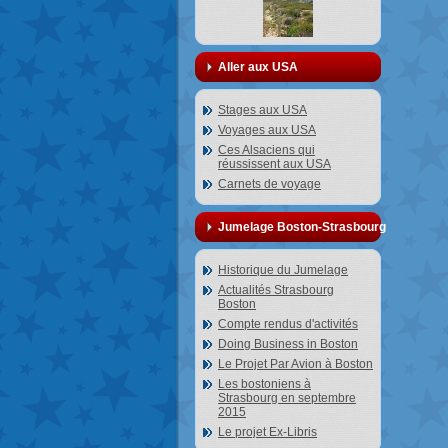
Aller aux USA
Stages aux USA
Voyages aux USA
Ces Alsaciens qui
réussissent aux USA
Carnets de voyage
Jumelage Boston-Strasbourg
Historique du Jumelage
Actualités Strasbourg
Boston
Compte rendus d'activités
Doing Business in Boston
Le Projet Par Avion à Boston
Les bostoniens à
Strasbourg en septembre
2015
Le projet Ex-Libris