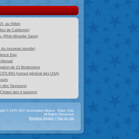
5, au Hilton
les de Californie)
 » (Rhin Moselle Sarre)
ns du nouveau monde)
ndence Day
c Abroad
égation de 15 Bostoniens
WESTLING (consul général des USA)
Hours
on des Tanneurs)
 (Chœur des 4 saisons)
ght © 1976-2017 Association Alsace - Etats-Unis.
All Rights Reserved.
Mentions légales
|
Plan du site