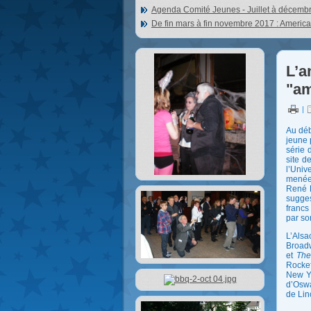
Agenda Comité Jeunes - Juillet à décemb
De fin mars à fin novembre 2017 : Americ
L’a
"am
|
Au déb
jeune 
série 
site d
l’Univ
menées
René P
sugges
francs
par so
L’Alsa
Broadw
et
The
Rockef
New Yo
d’Oswa
de Lin