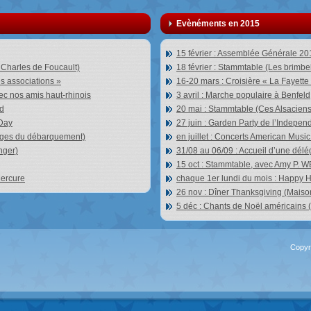
Evènéments en 2015
15 février : Assemblée Générale 201
 Charles de Foucault)
18 février : Stammtable (Les brimbel
es associations »
16-20 mars : Croisière « La Fayette
vec nos amis haut-rhinois
3 avril : Marche populaire à Benfeld
ad
20 mai : Stammtable (Ces Alsacie
 Day
27 juin : Garden Party de l’Indepe
lages du débarquement)
en juillet : Concerts American Musi
nger)
31/08 au 06/09 : Accueil d’une dél
15 oct : Stammtable, avec Amy P. 
Mercure
chaque 1er lundi du mois : Happy 
26 nov : Dîner Thanksgiving (Mais
5 déc : Chants de Noël américains
Copyri