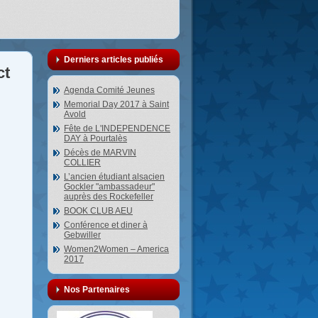
Derniers articles publiés
ct
Agenda Comité Jeunes
Memorial Day 2017 à Saint
Avold
Fête de L'INDEPENDENCE
DAY à Pourtalès
Décès de MARVIN
COLLIER
L’ancien étudiant alsacien
Gockler "ambassadeur"
auprès des Rockefeller
BOOK CLUB AEU
Conférence et diner à
Gebwiller
Women2Women – America
2017
Nos Partenaires