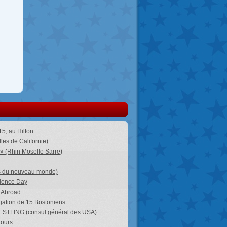
5, au Hilton
les de Californie)
 » (Rhin Moselle Sarre)
ns du nouveau monde)
ndence Day
c Abroad
égation de 15 Bostoniens
WESTLING (consul général des USA)
Hours