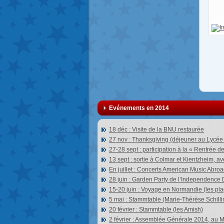
Evénements en 2014
18 déc : Visite de la BNU restaurée
27 nov : Thanksgiving (déjeuner au Lycée
27-28 sept : participation à la « Rentrée d
13 sept : sortie à Colmar et Kientzheim, a
En juillet : Concerts American Music Abro
28 juin : Garden Party de l’Independence
15-20 juin : Voyage en Normandie (les p
5 mai : Stammtable (Marie-Thérèse Schilli
20 février : Stammtable (les Amish)
2 février : Assemblée Générale 2014, au 