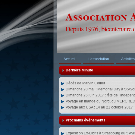
Association A
Depuis 1976, bicentenaire 
Accueil
L'association
Activités
Dernière Minute
Décès de Marvin Collier
Dimanche 28 mai : Memorial Day à St Avo
Dimanche 25 juin 2017 : fête de l'Indepe
Voyage en Irlande du Nord, du MERCR
Voyage aux USA : 14 au 21 octobre 2017
Prochains évènements
Exposition Ex-Libris à Strasbourg du 5 Avr