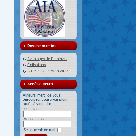
Devenir membre
Avantages de l'adhérent
Cotisations
Bulletin d'adhésion 2017
Accès auteurs
Auteurs, merci de vous
enregistrer pour avoir plein
accès à votre site.
Identifiant
Mot de passe
Se souvenir de moi