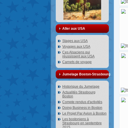
Aller aux USA
Stages aux USA
Voyages aux USA
Ces Alsaciens qui
réussissent aux USA
Carnets de voyage
Jumelage Boston-Strasbourg
Historique du Jumelage
Actualités Strasbourg
Boston
Compte rendus d'activités
Doing Business in Boston
Le Projet Par Avion à Boston
Les bostoniens à
Strasbourg en septembre
2015