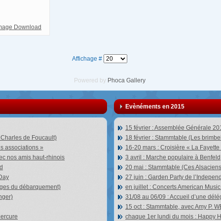
Affichage #
Powered by
Phoca
Gallery
Evènéments en 2015
15 février : Assemblée Générale 201
 Charles de Foucault)
18 février : Stammtable (Les brimbel
es associations »
16-20 mars : Croisière « La Fayette
vec nos amis haut-rhinois
3 avril : Marche populaire à Benfeld
ad
20 mai : Stammtable (Ces Alsacie
 Day
27 juin : Garden Party de l’Indepe
lages du débarquement)
en juillet : Concerts American Musi
nger)
31/08 au 06/09 : Accueil d’une dél
15 oct : Stammtable, avec Amy P. 
Mercure
chaque 1er lundi du mois : Happy 