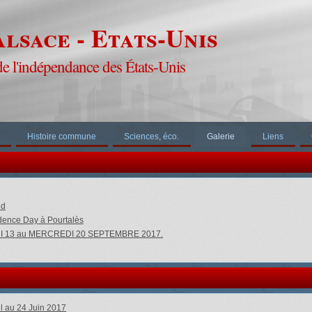
lsace - Etats-Unis
de l'indépendance des États-Unis
Histoire commune
Sciences, éco.
Galerie
Liens
ld
ndence Day à Pourtalès
EDI 13 au MERCREDI 20 SEPTEMBRE 2017.
il au 24 Juin 2017