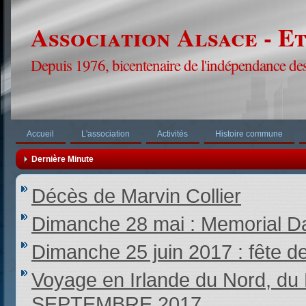
Association Alsace - E
Depuis 1976, bicentenaire de l'indépendance des
Accueil
L'association
Activités
Histoire commune
Dernière Minute
Décès de Marvin Collier
Dimanche 28 mai : Memorial Da
Dimanche 25 juin 2017 : fête d
Voyage en Irlande du Nord,
SEPTEMBRE 2017.