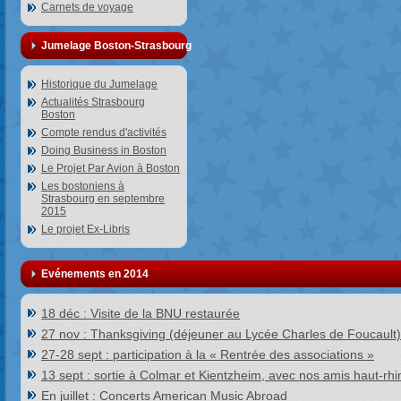
Carnets de voyage
Jumelage Boston-Strasbourg
Historique du Jumelage
Actualités Strasbourg
Boston
Compte rendus d'activités
Doing Business in Boston
Le Projet Par Avion à Boston
Les bostoniens à
Strasbourg en septembre
2015
Le projet Ex-Libris
Evénements en 2014
18 déc : Visite de la BNU restaurée
27 nov : Thanksgiving (déjeuner au Lycée Charles de Foucault)
27-28 sept : participation à la « Rentrée des associations »
13 sept : sortie à Colmar et Kientzheim, avec nos amis haut-rhi
En juillet : Concerts American Music Abroad