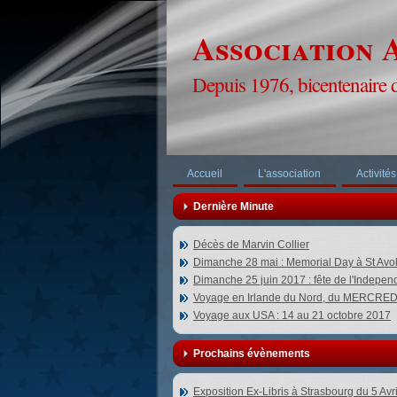
Association A
Depuis 1976, bicentenaire 
Accueil
L'association
Activités
Dernière Minute
Décès de Marvin Collier
Dimanche 28 mai : Memorial Day à St Avo
Dimanche 25 juin 2017 : fête de l'Indepe
Voyage en Irlande du Nord, du MERCR
Voyage aux USA : 14 au 21 octobre 2017
Prochains évènements
Exposition Ex-Libris à Strasbourg du 5 Avr