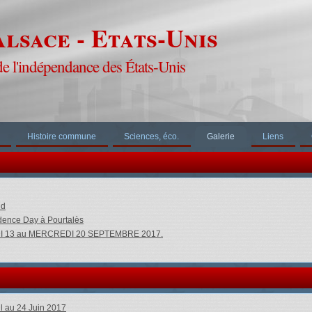
lsace - Etats-Unis
de l'indépendance des États-Unis
Histoire commune
Sciences, éco.
Galerie
Liens
ld
ndence Day à Pourtalès
EDI 13 au MERCREDI 20 SEPTEMBRE 2017.
il au 24 Juin 2017