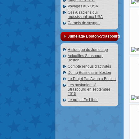
Stages aux USA
Voyages aux USA
Ces Alsaciens qui
réussissent aux USA
Carnets de voyage
Jumelage Boston-Strasbourg
Historique du Jumelage
Actualités Strasbourg
Boston
Compte rendus d'activités
Doing Business in Boston
Le Projet Par Avion à Boston
Les bostoniens à
Strasbourg en septembre
2015
Le projet Ex-Libris