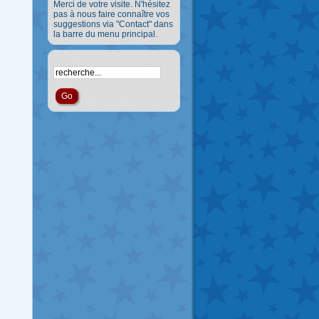
Merci de votre visite. N'hésitez
pas à nous faire connaître vos
suggestions via "Contact" dans
la barre du menu principal.