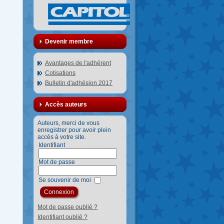
Devenir membre
Avantages de l'adhérent
Cotisations
Bulletin d'adhésion 2017
Accès auteurs
Auteurs, merci de vous
enregistrer pour avoir plein
accès à votre site.
Identifiant
Mot de passe
Se souvenir de moi
Mot de passe oublié ?
Identifiant oublié ?