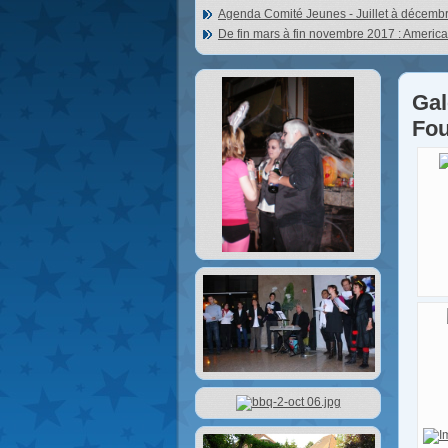
Agenda Comité Jeunes - Juillet à décemb
De fin mars à fin novembre 2017 : Americ
Gal
Fou