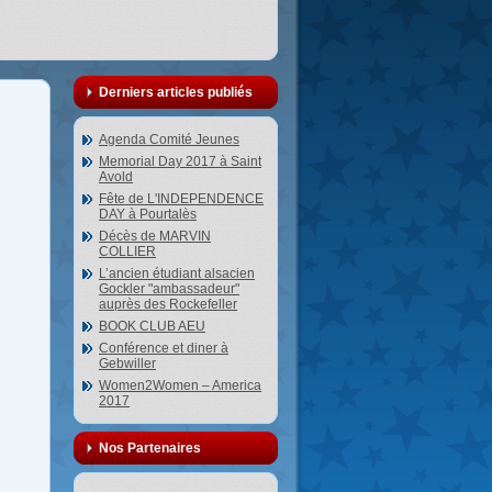
Derniers articles publiés
Agenda Comité Jeunes
Memorial Day 2017 à Saint
Avold
Fête de L'INDEPENDENCE
DAY à Pourtalès
Décès de MARVIN
COLLIER
L’ancien étudiant alsacien
Gockler "ambassadeur"
auprès des Rockefeller
BOOK CLUB AEU
Conférence et diner à
Gebwiller
Women2Women – America
2017
Nos Partenaires