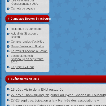
Ces Alsaciens qui
réussissent aux USA
Carnets de voyage
Jumelage Boston-Strasbourg
Historique du Jumelage
Actualités Strasbourg
Boston
Compte rendus d'activités
Doing Business in Boston
Le Projet Par Avion à Boston
Les bostoniens à
Strasbourg en septembre
2015
Le projet Ex-Libris
Evénements en 2014
18 déc : Visite de la BNU restaurée
27 nov : Thanksgiving (déjeuner au Lycée Charles de Foucault)
27-28 sept : participation à la « Rentrée des associations »
13 sept : sortie à Colmar et Kientzheim, avec nos amis haut-rhi