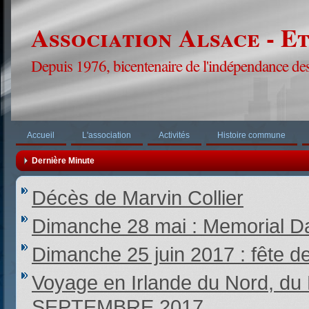
Association Alsace - E
Depuis 1976, bicentenaire de l'indépendance des
Accueil
L'association
Activités
Histoire commune
Dernière Minute
Décès de Marvin Collier
Dimanche 28 mai : Memorial Da
Dimanche 25 juin 2017 : fête d
Voyage en Irlande du Nord,
SEPTEMBRE 2017.