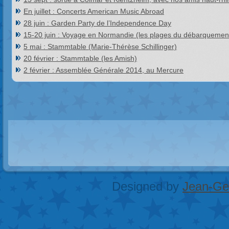
En juillet : Concerts American Music Abroad
28 juin : Garden Party de l’Independence Day
15-20 juin : Voyage en Normandie (les plages du débarquemen
5 mai : Stammtable (Marie-Thérèse Schillinger)
20 février : Stammtable (les Amish)
2 février : Assemblée Générale 2014, au Mercure
Designed by
Jean-Geo