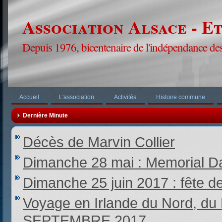
Association Alsace - E
Depuis 1976, bicentenaire de l'indépendance des
Accueil
L'association
Activités
Histoire commune
Dernière Minute
Décès de Marvin Collier
Dimanche 28 mai : Memorial Da
Dimanche 25 juin 2017 : fête d
Voyage en Irlande du Nord,
SEPTEMBRE 2017.