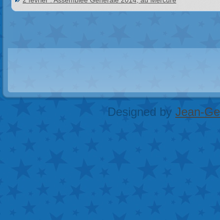
2 février : Assemblée Générale 2014, au Mercure
Designed by
Jean-Geo