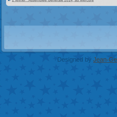
2 février : Assemblée Générale 2014, au Mercure
Designed by
Jean-Geo