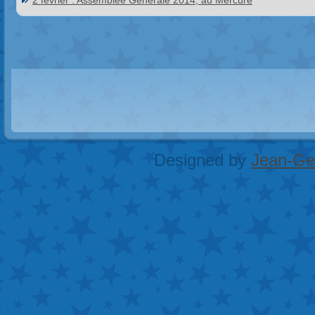
2 février : Assemblée Générale 2014, au Mercure
Designed by
Jean-Geo