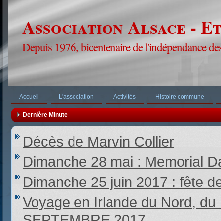
Association Alsace - E
Depuis 1976, bicentenaire de l'indépendance des
Accueil
L'association
Activités
Histoire commune
Dernière Minute
Décès de Marvin Collier
Dimanche 28 mai : Memorial Da
Dimanche 25 juin 2017 : fête d
Voyage en Irlande du Nord,
SEPTEMBRE 2017.