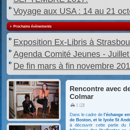
Voyage aux USA : 14 au 21 oc
Prochains évènements
Exposition Ex-Libris à Strasbou
Agenda Comité Jeunes - Juille
De fin mars à fin novembre 20
Rencontre avec de
Colmar
|
Dans le cadre de
l’échange ent
de Boston, et le lycée St An
à découvrir cette partie du