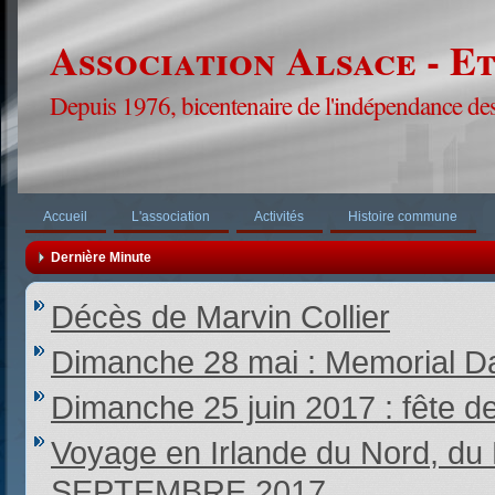
Association Alsace - E
Depuis 1976, bicentenaire de l'indépendance des
Accueil
L'association
Activités
Histoire commune
Dernière Minute
Décès de Marvin Collier
Dimanche 28 mai : Memorial Da
Dimanche 25 juin 2017 : fête d
Voyage en Irlande du Nord,
SEPTEMBRE 2017.