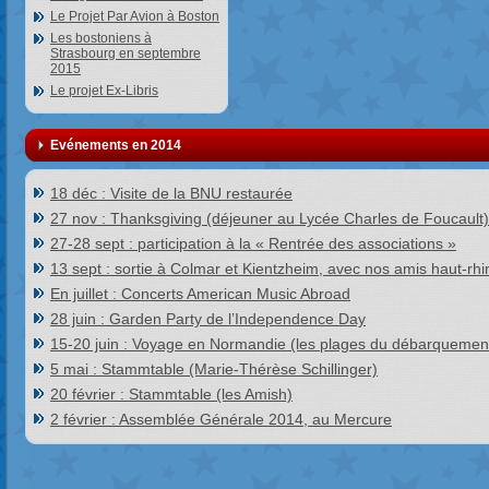
Le Projet Par Avion à Boston
Les bostoniens à
Strasbourg en septembre
2015
Le projet Ex-Libris
Evénements en 2014
18 déc : Visite de la BNU restaurée
27 nov : Thanksgiving (déjeuner au Lycée Charles de Foucault)
27-28 sept : participation à la « Rentrée des associations »
13 sept : sortie à Colmar et Kientzheim, avec nos amis haut-rhi
En juillet : Concerts American Music Abroad
28 juin : Garden Party de l’Independence Day
15-20 juin : Voyage en Normandie (les plages du débarquemen
5 mai : Stammtable (Marie-Thérèse Schillinger)
20 février : Stammtable (les Amish)
2 février : Assemblée Générale 2014, au Mercure