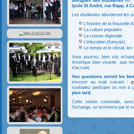
bilingues des étudiantes
en 
lycée St André, rue Rapp, à C
Les étudiantes aborderont les su
L’histoire de la Nouvelle 
La culture populaire
La cuisine régionale
L’éducation (français)
Le temps et le climat, les 
Vous pourrez, bien sûr, échan
Amérique bien vivante que nous
d’accueil.
Vos questions seront les bi
envoyer au mail suivant :
m
souhaitez participer ou non à c
plus tard.
Cette soirée conviviale, av
l’échange, se terminera par le ver